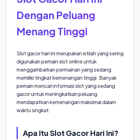
Dengan Peluang
Menang Tinggi
Slot gacor hari ini merupakan istilah yang sering
digunakan pemain slot online untuk
menggambarkan permainan yang sedang
memiliki tingkat kemenangan tinggi. Banyak
pemain mencari informasi slot yang sedang
gacor untuk meningkatkan peluang
mendapatkan kemenangan maksimal dalam
waktu singkat.
Apa Itu Slot Gacor Hari Ini?