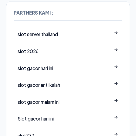
PARTNERS KAMI :
slot server thailand
slot 2026
slot gacor hari ini
slot gacor anti kalah
slot gacor malam ini
Slot gacor hari ini
slot777