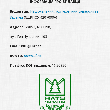
ІНФОРМАЦІЯ ПРО ВИДАВЦЯ
Видавець:
Національний лісотехнічний університет
України
(ЄДРПОУ 02070996)
Адреса
: 79057, м. Львів,
вул. Ген.Чупринки, 103
Email
: nltu@ukr.net
ROR ID:
00rwcdf75
Префікс DOI видавця:
10.36930