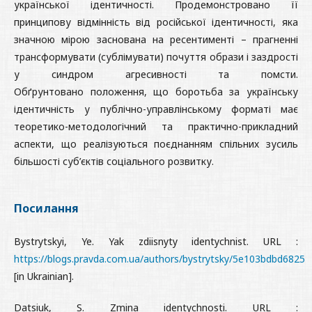
української ідентичності. Продемонстровано її
принципову відмінність від російської ідентичності, яка
значною мірою заснована на ресентименті – прагненні
трансформувати (сублімувати) почуття образи і заздрості
у синдром агресивності та помсти.
Обґрунтовано положення, що боротьба за українську
ідентичність у публічно-управлінському форматі має
теоретико-методологічний та практично-прикладний
аспекти, що реалізуються поєднанням спільних зусиль
більшості суб’єктів соціального розвитку.
Посилання
Bystrytskyi, Ye. Yak zdiisnyty identychnist. URL :
https://blogs.pravda.com.ua/authors/bystrytsky/5e103bdbd6825
[in Ukrainian].
Datsiuk, S. Zmina identychnosti. URL :