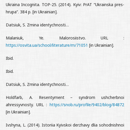
Ukraina Incognita. TOP-25. (2014). Kyiv: PrAT “Ukrainska pres-
hrupa”. 384 p. [in Ukrainian].
Datsiuk, S. Zmina identychnosti…
Malaniuk, Ye. Malorosiistvo. URL :
https://osvita.ua/school/literature/m/71051
[in Ukrainian].
Ibid.
Ibid.
Datsiuk, S. Zmina identychnosti…
Holdfarb, A. Resentyment – syndrom ushcherbnoi
ahressyvnosty. URL :
https://snob.ru/profile/9402/blog/84872
[in Ukrainian].
Ivshyna, L. (2014). Istoriia Kyivskoi derzhavy dlia sohodnishnoi