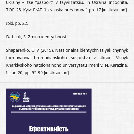
Ukrainy – tse “pasport” v tsyvilizatsiiu. Іn Ukraina Incognita.
TOP-25. Kyiv: PrAT “Ukrainska pres-hrupa”. pp. 17 [in Ukrainian].
Ibid. pp. 22.
Datsiuk, S. Zmina identychnosti…
Shaparenko, O. V. (2015). Natsionalna identychnist yak chynnyk
formuvannia hromadianskoho suspilstva v Ukraini Visnyk
Kharkivskoho natsionalnoho universytetu imeni V. N. Karazina,
Issue 20, pp. 92-99 [in Ukrainian].