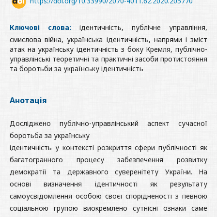
https://doi.org/10.33990/2070-4011.62.2020.205770
Ключові слова:
ідентичність, публічне управління,
смислова війна, українська ідентичність, напрями і зміст
атак на українську ідентичність з боку Кремля, публічно-
управлінські теоретичні та практичні засоби протистояння
та боротьби за українську ідентичність
Анотація
Досліджено публічно-управлінський аспект сучасної
боротьба за українську
ідентичність у контексті розкриття сфери публічності як
багатогранного процесу забезпечення розвитку
демократії та державного суверенітету України. На
основі визначення ідентичності як результату
самоусвідомлення особою своєї спорідненості з певною
соціальною групою виокремлено сутнісні ознаки саме