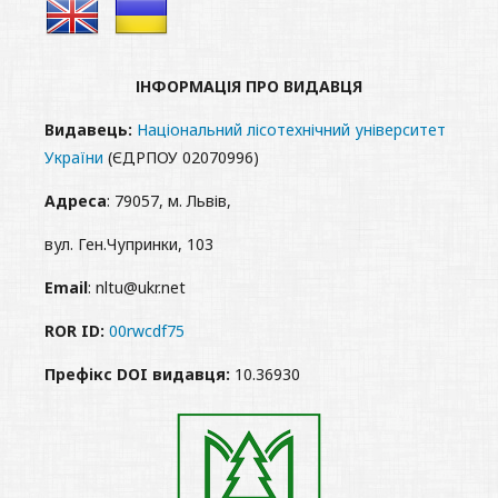
ІНФОРМАЦІЯ ПРО ВИДАВЦЯ
Видавець:
Національний лісотехнічний університет
України
(ЄДРПОУ 02070996)
Адреса
: 79057, м. Львів,
вул. Ген.Чупринки, 103
Email
: nltu@ukr.net
ROR ID:
00rwcdf75
Префікс DOI видавця:
10.36930