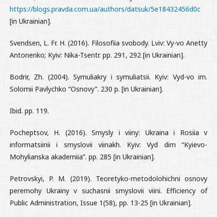
https://blogs.pravda.com.ua/authors/datsuk/5e18432456d0c
[in Ukrainian].
Svendsen, L. Fr. H. (2016). Filosofiia svobody. Lviv: Vy-vo Anetty
Antonenko; Kyiv: Nika-Tsentr. pp. 291, 292 [in Ukrainian].
Bodrir, Zh. (2004). Symuliakry i symuliatsii. Kyiv: Vyd-vo im.
Solomii Pavlychko “Osnovy”. 230 p. [in Ukrainian].
Ibid. pp. 119.
Pocheptsov, H. (2016). Smysly i viiny: Ukraina i Rosiia v
informatsiinii i smyslovii viinakh. Kyiv: Vyd dim “Kyievo-
Mohylianska akademiia”. pp. 285 [in Ukrainian].
Petrovskyi, P. M. (2019). Teoretyko-metodolohichni osnovy
peremohy Ukrainy v suchasnii smyslovii viini. Efficiency of
Public Administration, Issue 1(58), pp. 13-25 [in Ukrainian].